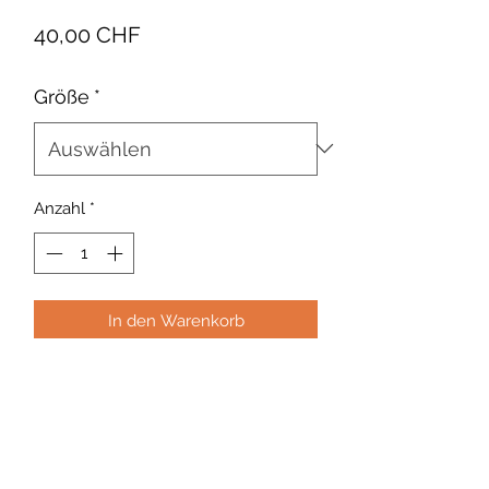
Preis
40,00 CHF
Größe
*
Anzahl
*
In den Warenkorb
Gürtel aus Leder und Stoff. Erhältlich
in verschiedenen Größen.