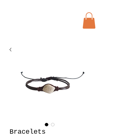
Menu
Bohochic Schweiz
Bracelets