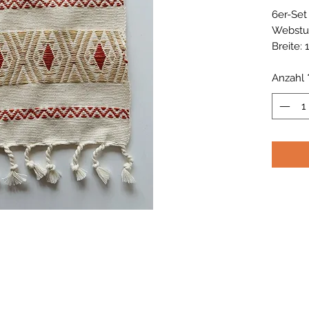
6er-Set
Webstu
Breite:
und ora
Anzahl