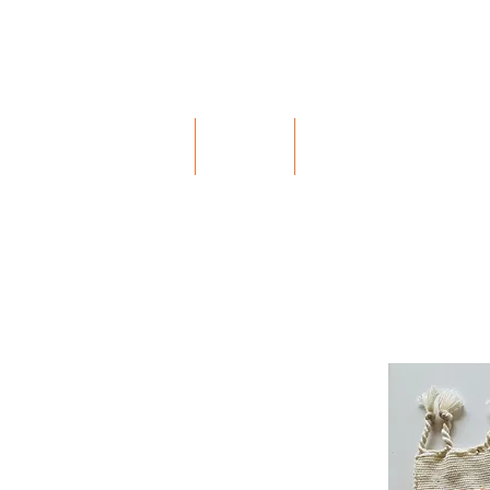
Bohochic Schweiz
HOME
ÜBER
MISSION & WE