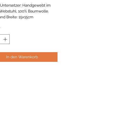
 Untersetzer: Handgewebt im
Webstuhl, 100% Baumwolle.
nd Breite: 15x15cm
r. Farbe: rot, blau und gelb.
*
In den Warenkorb