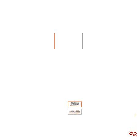
Bohochic Schweiz
HOME
ÜBER
MISSION & WE