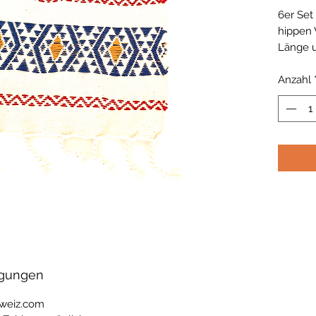
6er Set
hippen 
Länge u
Waschba
Anzahl
ngungen
hweiz.com